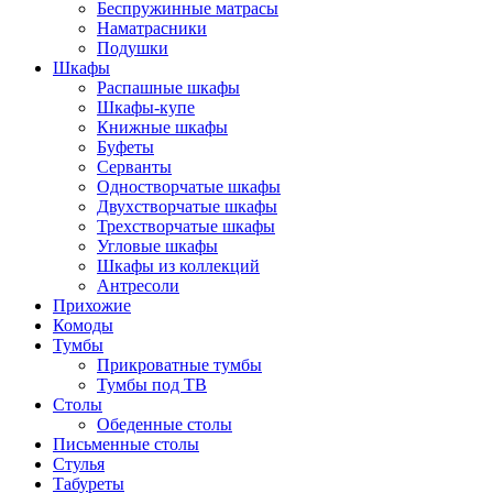
Беспружинные матрасы
Наматрасники
Подушки
Шкафы
Распашные шкафы
Шкафы-купе
Книжные шкафы
Буфеты
Серванты
Одностворчатые шкафы
Двухстворчатые шкафы
Трехстворчатые шкафы
Угловые шкафы
Шкафы из коллекций
Антресоли
Прихожие
Комоды
Тумбы
Прикроватные тумбы
Тумбы под ТВ
Столы
Обеденные столы
Письменные столы
Стулья
Табуреты