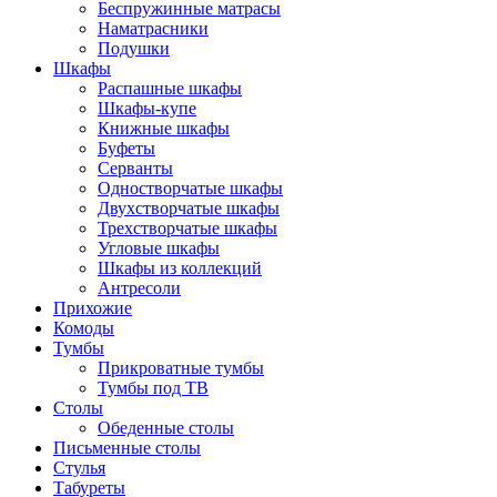
Беспружинные матрасы
Наматрасники
Подушки
Шкафы
Распашные шкафы
Шкафы-купе
Книжные шкафы
Буфеты
Серванты
Одностворчатые шкафы
Двухстворчатые шкафы
Трехстворчатые шкафы
Угловые шкафы
Шкафы из коллекций
Антресоли
Прихожие
Комоды
Тумбы
Прикроватные тумбы
Тумбы под ТВ
Столы
Обеденные столы
Письменные столы
Стулья
Табуреты