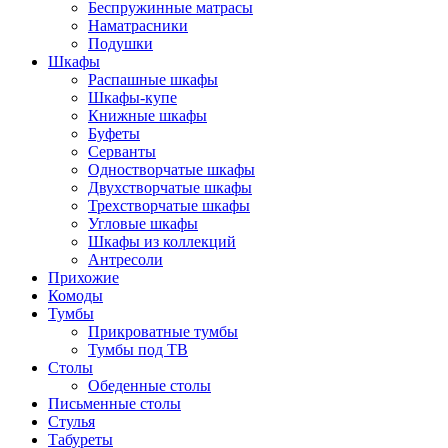
Беспружинные матрасы
Наматрасники
Подушки
Шкафы
Распашные шкафы
Шкафы-купе
Книжные шкафы
Буфеты
Серванты
Одностворчатые шкафы
Двухстворчатые шкафы
Трехстворчатые шкафы
Угловые шкафы
Шкафы из коллекций
Антресоли
Прихожие
Комоды
Тумбы
Прикроватные тумбы
Тумбы под ТВ
Столы
Обеденные столы
Письменные столы
Стулья
Табуреты