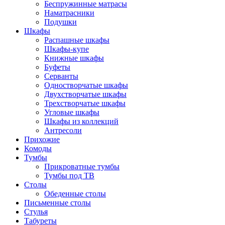
Беспружинные матрасы
Наматрасники
Подушки
Шкафы
Распашные шкафы
Шкафы-купе
Книжные шкафы
Буфеты
Серванты
Одностворчатые шкафы
Двухстворчатые шкафы
Трехстворчатые шкафы
Угловые шкафы
Шкафы из коллекций
Антресоли
Прихожие
Комоды
Тумбы
Прикроватные тумбы
Тумбы под ТВ
Столы
Обеденные столы
Письменные столы
Стулья
Табуреты