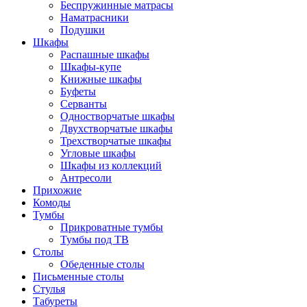
Беспружинные матрасы
Наматрасники
Подушки
Шкафы
Распашные шкафы
Шкафы-купе
Книжные шкафы
Буфеты
Серванты
Одностворчатые шкафы
Двухстворчатые шкафы
Трехстворчатые шкафы
Угловые шкафы
Шкафы из коллекций
Антресоли
Прихожие
Комоды
Тумбы
Прикроватные тумбы
Тумбы под ТВ
Столы
Обеденные столы
Письменные столы
Стулья
Табуреты