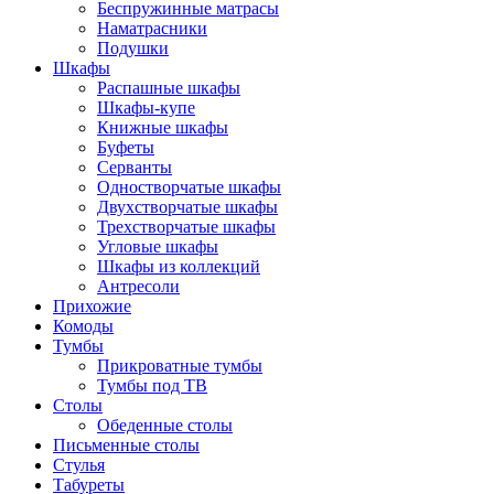
Беспружинные матрасы
Наматрасники
Подушки
Шкафы
Распашные шкафы
Шкафы-купе
Книжные шкафы
Буфеты
Серванты
Одностворчатые шкафы
Двухстворчатые шкафы
Трехстворчатые шкафы
Угловые шкафы
Шкафы из коллекций
Антресоли
Прихожие
Комоды
Тумбы
Прикроватные тумбы
Тумбы под ТВ
Столы
Обеденные столы
Письменные столы
Стулья
Табуреты