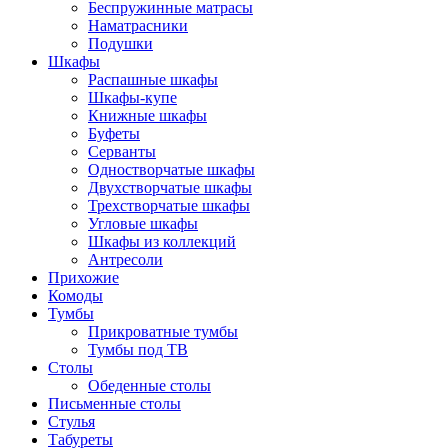
Беспружинные матрасы
Наматрасники
Подушки
Шкафы
Распашные шкафы
Шкафы-купе
Книжные шкафы
Буфеты
Серванты
Одностворчатые шкафы
Двухстворчатые шкафы
Трехстворчатые шкафы
Угловые шкафы
Шкафы из коллекций
Антресоли
Прихожие
Комоды
Тумбы
Прикроватные тумбы
Тумбы под ТВ
Столы
Обеденные столы
Письменные столы
Стулья
Табуреты