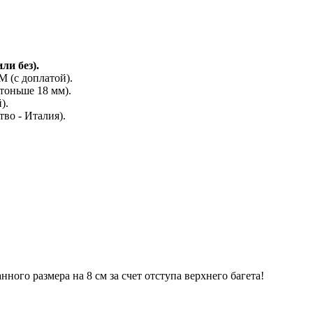
ли без).
(с доплатой).
тоньше 18 мм).
).
во - Италия).
го размера на 8 см за счет отступа верхнего багета!