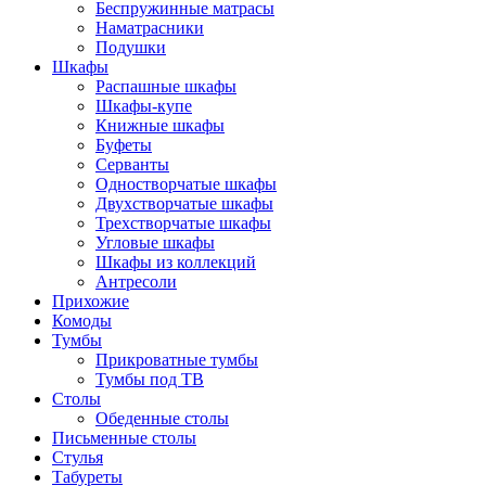
Беспружинные матрасы
Наматрасники
Подушки
Шкафы
Распашные шкафы
Шкафы-купе
Книжные шкафы
Буфеты
Серванты
Одностворчатые шкафы
Двухстворчатые шкафы
Трехстворчатые шкафы
Угловые шкафы
Шкафы из коллекций
Антресоли
Прихожие
Комоды
Тумбы
Прикроватные тумбы
Тумбы под ТВ
Столы
Обеденные столы
Письменные столы
Стулья
Табуреты