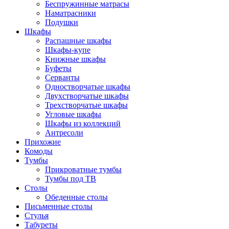
Беспружинные матрасы
Наматрасники
Подушки
Шкафы
Распашные шкафы
Шкафы-купе
Книжные шкафы
Буфеты
Серванты
Одностворчатые шкафы
Двухстворчатые шкафы
Трехстворчатые шкафы
Угловые шкафы
Шкафы из коллекций
Антресоли
Прихожие
Комоды
Тумбы
Прикроватные тумбы
Тумбы под ТВ
Столы
Обеденные столы
Письменные столы
Стулья
Табуреты