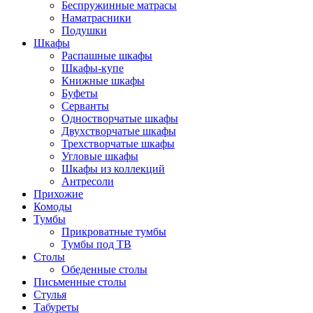
Беспружинные матрасы
Наматрасники
Подушки
Шкафы
Распашные шкафы
Шкафы-купе
Книжные шкафы
Буфеты
Серванты
Одностворчатые шкафы
Двухстворчатые шкафы
Трехстворчатые шкафы
Угловые шкафы
Шкафы из коллекций
Антресоли
Прихожие
Комоды
Тумбы
Прикроватные тумбы
Тумбы под ТВ
Столы
Обеденные столы
Письменные столы
Стулья
Табуреты