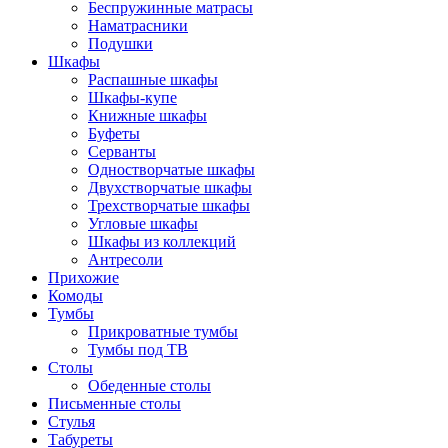
Беспружинные матрасы
Наматрасники
Подушки
Шкафы
Распашные шкафы
Шкафы-купе
Книжные шкафы
Буфеты
Серванты
Одностворчатые шкафы
Двухстворчатые шкафы
Трехстворчатые шкафы
Угловые шкафы
Шкафы из коллекций
Антресоли
Прихожие
Комоды
Тумбы
Прикроватные тумбы
Тумбы под ТВ
Столы
Обеденные столы
Письменные столы
Стулья
Табуреты