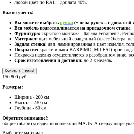
любой цвет по RAL – доплата 40%.
Важно учесть!
Вы можете выбрать
ручки
(+ цена ручек – с доплатой и
Вся мебель подготавливается на присадочном станке.
Фурнитура:
скрытого монтажа - Italiana Ferramenta, Perm
Материал:
щит мебельный сращенный (класс Экстра, не 
Задняя стенка:
двп, ламинированная в цвет изделия, тол
Покрытие:
краски и лаки BARPIMO, MILESI (производст
Покраска изделия осуществляется в разобранном виде, в
Срок изготовления и доставки:
до 2-х недель.
Купить в 1 клик!
150 800 руб.
Размеры:
Ширина - 200 см
Высота - 230 см
Глубина - 60 см
Обратите внимание!:
общие габариты изделий коллекции МАЛЬТА сверху шире указанн
Выберите материал