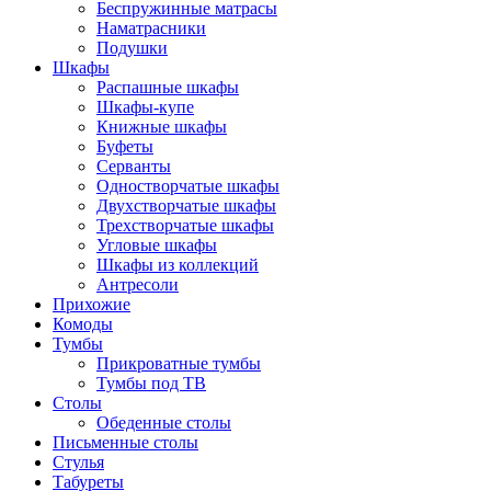
Беспружинные матрасы
Наматрасники
Подушки
Шкафы
Распашные шкафы
Шкафы-купе
Книжные шкафы
Буфеты
Серванты
Одностворчатые шкафы
Двухстворчатые шкафы
Трехстворчатые шкафы
Угловые шкафы
Шкафы из коллекций
Антресоли
Прихожие
Комоды
Тумбы
Прикроватные тумбы
Тумбы под ТВ
Столы
Обеденные столы
Письменные столы
Стулья
Табуреты