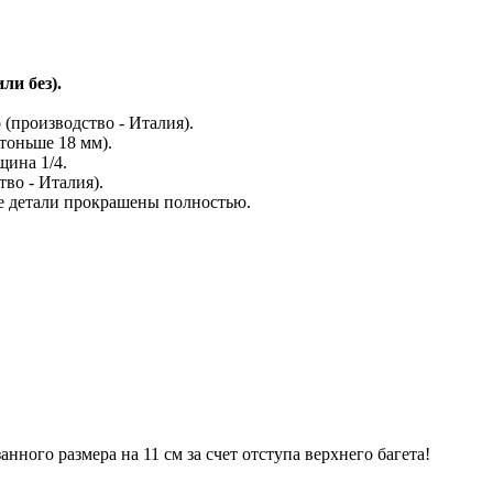
ли без).
o (производство - Италия).
тоньше 18 мм).
щина 1/4.
во - Италия).
се детали прокрашены полностью.
ого размера на 11 см за счет отступа верхнего багета!