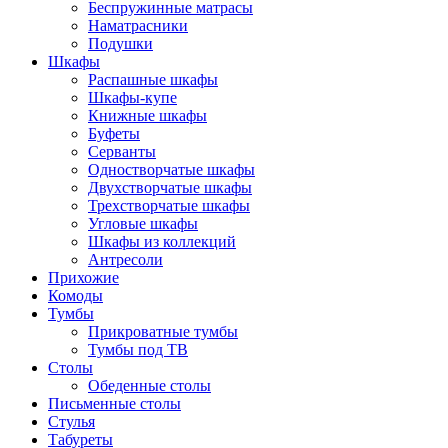
Беспружинные матрасы
Наматрасники
Подушки
Шкафы
Распашные шкафы
Шкафы-купе
Книжные шкафы
Буфеты
Серванты
Одностворчатые шкафы
Двухстворчатые шкафы
Трехстворчатые шкафы
Угловые шкафы
Шкафы из коллекций
Антресоли
Прихожие
Комоды
Тумбы
Прикроватные тумбы
Тумбы под ТВ
Столы
Обеденные столы
Письменные столы
Стулья
Табуреты