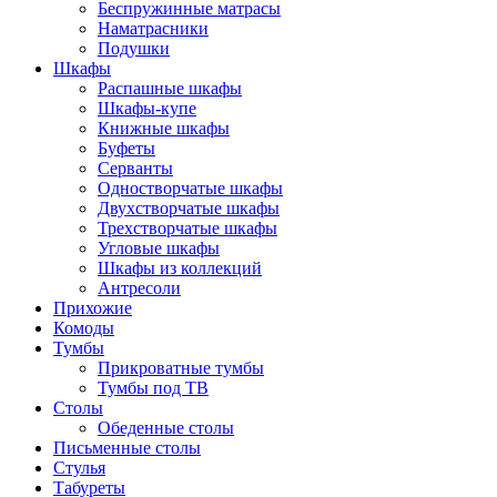
Беспружинные матрасы
Наматрасники
Подушки
Шкафы
Распашные шкафы
Шкафы-купе
Книжные шкафы
Буфеты
Серванты
Одностворчатые шкафы
Двухстворчатые шкафы
Трехстворчатые шкафы
Угловые шкафы
Шкафы из коллекций
Антресоли
Прихожие
Комоды
Тумбы
Прикроватные тумбы
Тумбы под ТВ
Столы
Обеденные столы
Письменные столы
Стулья
Табуреты