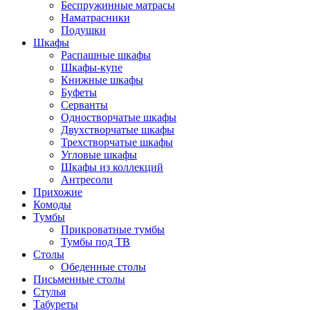
Беспружинные матрасы
Наматрасники
Подушки
Шкафы
Распашные шкафы
Шкафы-купе
Книжные шкафы
Буфеты
Серванты
Одностворчатые шкафы
Двухстворчатые шкафы
Трехстворчатые шкафы
Угловые шкафы
Шкафы из коллекций
Антресоли
Прихожие
Комоды
Тумбы
Прикроватные тумбы
Тумбы под ТВ
Столы
Обеденные столы
Письменные столы
Стулья
Табуреты