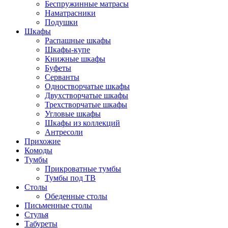
Беспружинные матрасы
Наматрасники
Подушки
Шкафы
Распашные шкафы
Шкафы-купе
Книжные шкафы
Буфеты
Серванты
Одностворчатые шкафы
Двухстворчатые шкафы
Трехстворчатые шкафы
Угловые шкафы
Шкафы из коллекций
Антресоли
Прихожие
Комоды
Тумбы
Прикроватные тумбы
Тумбы под ТВ
Столы
Обеденные столы
Письменные столы
Стулья
Табуреты