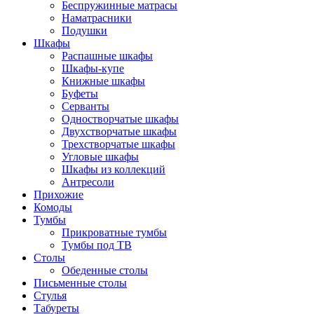
Беспружинные матрасы
Наматрасники
Подушки
Шкафы
Распашные шкафы
Шкафы-купе
Книжные шкафы
Буфеты
Серванты
Одностворчатые шкафы
Двухстворчатые шкафы
Трехстворчатые шкафы
Угловые шкафы
Шкафы из коллекций
Антресоли
Прихожие
Комоды
Тумбы
Прикроватные тумбы
Тумбы под ТВ
Столы
Обеденные столы
Письменные столы
Стулья
Табуреты