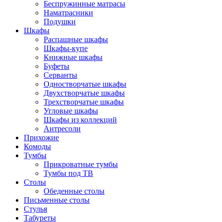
Беспружинные матрасы
Наматрасники
Подушки
Шкафы
Распашные шкафы
Шкафы-купе
Книжные шкафы
Буфеты
Серванты
Одностворчатые шкафы
Двухстворчатые шкафы
Трехстворчатые шкафы
Угловые шкафы
Шкафы из коллекций
Антресоли
Прихожие
Комоды
Тумбы
Прикроватные тумбы
Тумбы под ТВ
Столы
Обеденные столы
Письменные столы
Стулья
Табуреты