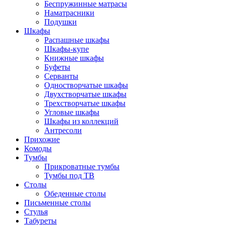
Беспружинные матрасы
Наматрасники
Подушки
Шкафы
Распашные шкафы
Шкафы-купе
Книжные шкафы
Буфеты
Серванты
Одностворчатые шкафы
Двухстворчатые шкафы
Трехстворчатые шкафы
Угловые шкафы
Шкафы из коллекций
Антресоли
Прихожие
Комоды
Тумбы
Прикроватные тумбы
Тумбы под ТВ
Столы
Обеденные столы
Письменные столы
Стулья
Табуреты