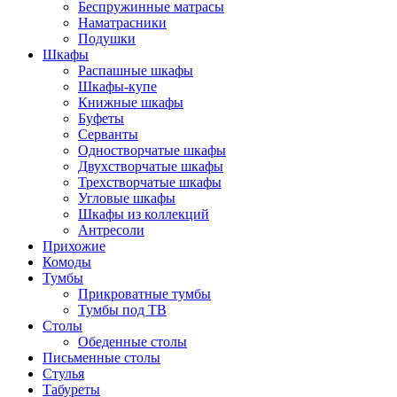
Беспружинные матрасы
Наматрасники
Подушки
Шкафы
Распашные шкафы
Шкафы-купе
Книжные шкафы
Буфеты
Серванты
Одностворчатые шкафы
Двухстворчатые шкафы
Трехстворчатые шкафы
Угловые шкафы
Шкафы из коллекций
Антресоли
Прихожие
Комоды
Тумбы
Прикроватные тумбы
Тумбы под ТВ
Столы
Обеденные столы
Письменные столы
Стулья
Табуреты