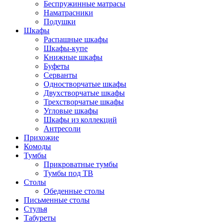
Беспружинные матрасы
Наматрасники
Подушки
Шкафы
Распашные шкафы
Шкафы-купе
Книжные шкафы
Буфеты
Серванты
Одностворчатые шкафы
Двухстворчатые шкафы
Трехстворчатые шкафы
Угловые шкафы
Шкафы из коллекций
Антресоли
Прихожие
Комоды
Тумбы
Прикроватные тумбы
Тумбы под ТВ
Столы
Обеденные столы
Письменные столы
Стулья
Табуреты