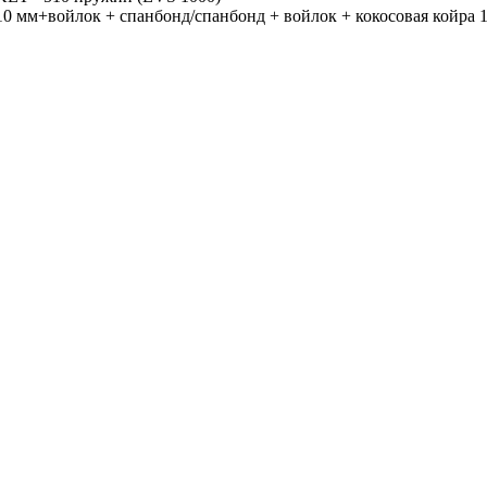
10 мм+войлок + спанбонд/спанбонд + войлок + кокосовая койра 1