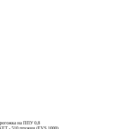
т рогожка на ППУ 0,8
ET - 510 пружин (EVS 1000)