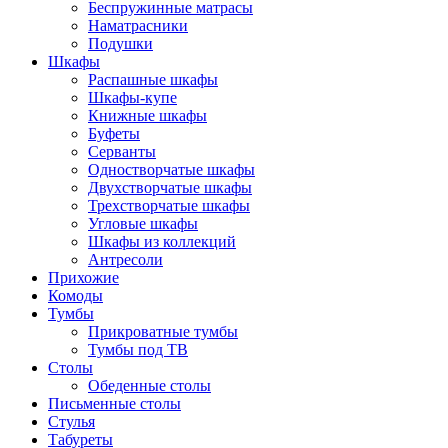
Беспружинные матрасы
Наматрасники
Подушки
Шкафы
Распашные шкафы
Шкафы-купе
Книжные шкафы
Буфеты
Серванты
Одностворчатые шкафы
Двухстворчатые шкафы
Трехстворчатые шкафы
Угловые шкафы
Шкафы из коллекций
Антресоли
Прихожие
Комоды
Тумбы
Прикроватные тумбы
Тумбы под ТВ
Столы
Обеденные столы
Письменные столы
Стулья
Табуреты