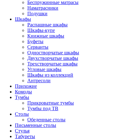
Беспружинные матрасы
Наматрасники
Подушки
Шкафы
Распашные шкафы
Шкафы-купе
Книжные шкафы
Буфеты
Серванты
Одностворчатые шкафы
Двухстворчатые шкафы
Трехстворчатые шкафы
Угловые шкафы
Шкафы из коллекций
Антресоли
Прихожие
Комоды
Тумбы
Прикроватные тумбы
Тумбы под ТВ
Столы
Обеденные столы
Письменные столы
Стулья
Табуреты