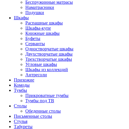
Беспружинные матрасы
Наматрасники
Подушки
Шкафы
Распашные шкафы
Шкафы-купе
Книжные шкафы
Буфеты
Серванты
Одностворчатые шкафы
Двухстворчатые шкафы
Трехстворчатые шкафы
Угловые шкафы
Шкафы из коллекций
Антресоли
Прихожие
Комоды
Тумбы
Прикроватные тумбы
Тумбы под ТВ
Столы
Обеденные столы
Письменные столы
Стулья
Табуреты