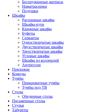
Беспружинные матрасы
Наматрасники
Подушки
Шкафы
Распашные шкафы
Шкафы-купе
Книжные шкафы
Буфеты
Серванты
Одностворчатые шкафы
Двухстворчатые шкафы
Трехстворчатые шкафы
Угловые шкафы
Шкафы из коллекций
Антресоли
Прихожие
Комоды
Тумбы
Прикроватные тумбы
Тумбы под ТВ
Столы
Обеденные столы
Письменные столы
Стулья
Табуреты