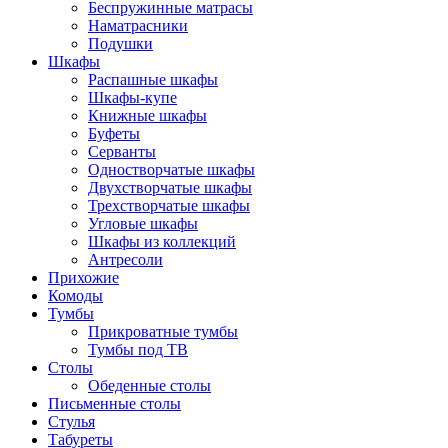
Беспружинные матрасы
Наматрасники
Подушки
Шкафы
Распашные шкафы
Шкафы-купе
Книжные шкафы
Буфеты
Серванты
Одностворчатые шкафы
Двухстворчатые шкафы
Трехстворчатые шкафы
Угловые шкафы
Шкафы из коллекций
Антресоли
Прихожие
Комоды
Тумбы
Прикроватные тумбы
Тумбы под ТВ
Столы
Обеденные столы
Письменные столы
Стулья
Табуреты