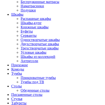
Беспружинные матрасы
Наматрасники
Подушки
Шкафы
Распашные шкафы
Шкафы-купе
Книжные шкафы
Буфеты
Серванты
Одностворчатые шкафы
Двухстворчатые шкафы
Трехстворчатые шкафы
Угловые шкафы
Шкафы из коллекций
Антресоли
Прихожие
Комоды
Тумбы
Прикроватные тумбы
Тумбы под ТВ
Столы
Обеденные столы
Письменные столы
Стулья
Табуреты