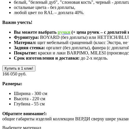
белый, "беленый дуб", "слоновая кость", черный - доплат
остальные цвета - без доплаты,
любой цвет по RAL – доплата 40%.
Важно учесть!
Вы можете выбрать
ручки
(+ цена ручек – с доплатой и
Фурнитура:
BOYARD (без доплаты) или HETTICH/BLUM 
Материал:
щит мебельный сращенный (класс Экстра, не 
Задняя стенка:
оргалит (без доплаты), фанера (с доплатой
Покрытие:
краски и лаки BARPIMO, MILESI (производст
Срок изготовления и доставки:
до 2-х недель.
Купить в 1 клик!
166 050 руб.
Размеры:
Ширина - 300 см
Высота - 220 см
Глубина - 55 см
Обратите внимание!:
общие габариты изделий коллекции ВЕРДИ сверху шире указанно
Выберите материал