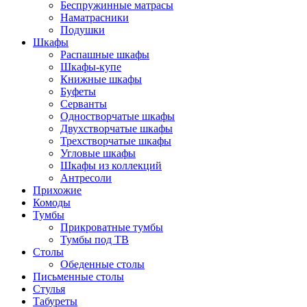
Беспружинные матрасы
Наматрасники
Подушки
Шкафы
Распашные шкафы
Шкафы-купе
Книжные шкафы
Буфеты
Серванты
Одностворчатые шкафы
Двухстворчатые шкафы
Трехстворчатые шкафы
Угловые шкафы
Шкафы из коллекций
Антресоли
Прихожие
Комоды
Тумбы
Прикроватные тумбы
Тумбы под ТВ
Столы
Обеденные столы
Письменные столы
Стулья
Табуреты