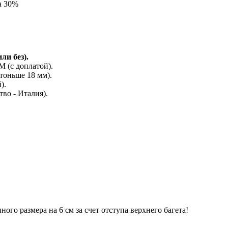
а 30%
ли без).
(с доплатой).
тоньше 18 мм).
).
во - Италия).
го размера на 6 см за счет отступа верхнего багета!