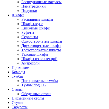
Беспружинные матрасы
Наматрасники
Подушки
Шкафы
Распашные шкафы
Шкафы-купе
Книжные шкафы
Буфеты
Серванты
Одностворчатые шкафы
Двухстворчатые шкафы
Трехстворчатые шкафы
Угловые шкафы
Шкафы из коллекций
Антресоли
Прихожие
Комоды
Тумбы
Прикроватные тумбы
Тумбы под ТВ
Столы
Обеденные столы
Письменные столы
Стулья
Табуреты