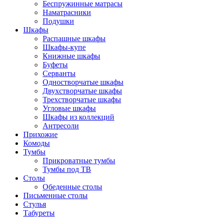
Беспружинные матрасы
Наматрасники
Подушки
Шкафы
Распашные шкафы
Шкафы-купе
Книжные шкафы
Буфеты
Серванты
Одностворчатые шкафы
Двухстворчатые шкафы
Трехстворчатые шкафы
Угловые шкафы
Шкафы из коллекций
Антресоли
Прихожие
Комоды
Тумбы
Прикроватные тумбы
Тумбы под ТВ
Столы
Обеденные столы
Письменные столы
Стулья
Табуреты