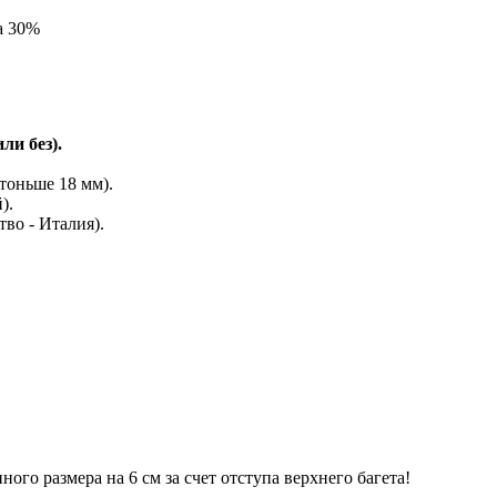
а 30%
ли без).
тоньше 18 мм).
).
во - Италия).
го размера на 6 см за счет отступа верхнего багета!