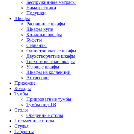
Беспружинные матрасы
Наматрасники
Подушки
Шкафы
Распашные шкафы
Шкафы-купе
Книжные шкафы
Буфеты
Серванты
Одностворчатые шкафы
Двухстворчатые шкафы
Трехстворчатые шкафы
Угловые шкафы
Шкафы из коллекций
Антресоли
Прихожие
Комоды
Тумбы
Прикроватные тумбы
Тумбы под ТВ
Столы
Обеденные столы
Письменные столы
Стулья
Табуреты