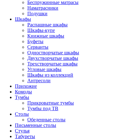
Беспружинные матрасы
Наматрасники
Подушки
Шкафы
Распашные шкафы
Шкафы-купе
Книжные шкафы
Буфеты
Серванты
Одностворчатые шкафы
Двухстворчатые шкафы
Трехстворчатые шкафы
Угловые шкафы
Шкафы из коллекций
Антресоли
Прихожие
Комоды
Тумбы
Прикроватные тумбы
Тумбы под ТВ
Столы
Обеденные столы
Письменные столы
Стулья
Табуреты