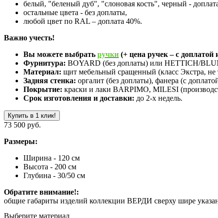
белый, "беленый дуб", "слоновая кость", черный - доплат
остальные цвета - без доплаты,
любой цвет по RAL – доплата 40%.
Важно учесть!
Вы можете выбрать
ручки
(+ цена ручек – с доплатой и
Фурнитура:
BOYARD (без доплаты) или HETTICH/BLUM 
Материал:
щит мебельный сращенный (класс Экстра, не 
Задняя стенка:
оргалит (без доплаты), фанера (с доплатой
Покрытие:
краски и лаки BARPIMO, MILESI (производст
Срок изготовления и доставки:
до 2-х недель.
Купить в 1 клик!
73 500 руб.
Размеры:
Ширина - 120 см
Высота - 200 см
Глубина - 30/50 см
Обратите внимание!:
общие габариты изделий коллекции ВЕРДИ сверху шире указанно
Выберите материал