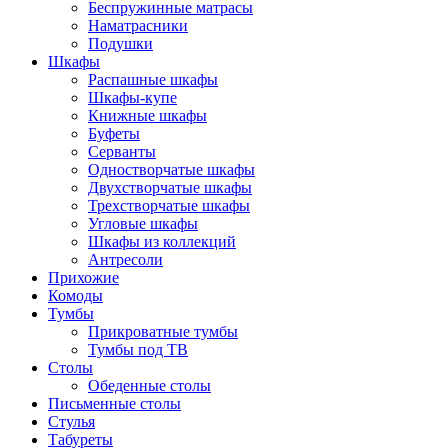
Беспружинные матрасы
Наматрасники
Подушки
Шкафы
Распашные шкафы
Шкафы-купе
Книжные шкафы
Буфеты
Серванты
Одностворчатые шкафы
Двухстворчатые шкафы
Трехстворчатые шкафы
Угловые шкафы
Шкафы из коллекций
Антресоли
Прихожие
Комоды
Тумбы
Прикроватные тумбы
Тумбы под ТВ
Столы
Обеденные столы
Письменные столы
Стулья
Табуреты