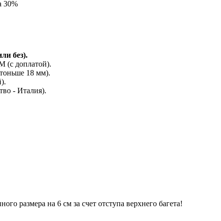
а 30%
ли без).
(с доплатой).
тоньше 18 мм).
).
во - Италия).
го размера на 6 см за счет отступа верхнего багета!