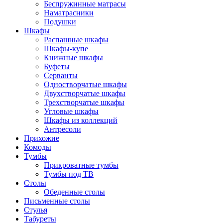
Беспружинные матрасы
Наматрасники
Подушки
Шкафы
Распашные шкафы
Шкафы-купе
Книжные шкафы
Буфеты
Серванты
Одностворчатые шкафы
Двухстворчатые шкафы
Трехстворчатые шкафы
Угловые шкафы
Шкафы из коллекций
Антресоли
Прихожие
Комоды
Тумбы
Прикроватные тумбы
Тумбы под ТВ
Столы
Обеденные столы
Письменные столы
Стулья
Табуреты