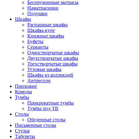
Беспружинные матрасы
Наматрасники
Подушки
Шкафы
Распашные шкафы
Шкафы-купе
Книжные шкафы
Буфеты
Серванты
Одностворчатые шкафы
Двухстворчатые шкафы
Трехстворчатые шкафы
Угловые шкафы
Шкафы из коллекций
Антресоли
Прихожие
Комоды
Тумбы
Прикроватные тумбы
Тумбы под ТВ
Столы
Обеденные столы
Письменные столы
Стулья
Табуреты