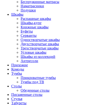
Беспружинные матрасы
Наматрасники
Подушки
Шкафы
Распашные шкафы
Шкафы-купе
Книжные шкафы
Буфеты
Серванты
Одностворчатые шкафы
Двухстворчатые шкафы
Трехстворчатые шкафы
Угловые шкафы
Шкафы из коллекций
Антресоли
Прихожие
Комоды
Тумбы
Прикроватные тумбы
Тумбы под ТВ
Столы
Обеденные столы
Письменные столы
Стулья
Табуреты