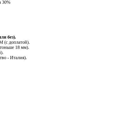
а 30%
ли без).
(с доплатой).
тоньше 18 мм).
).
во - Италия).