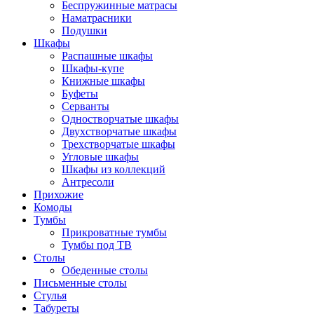
Беспружинные матрасы
Наматрасники
Подушки
Шкафы
Распашные шкафы
Шкафы-купе
Книжные шкафы
Буфеты
Серванты
Одностворчатые шкафы
Двухстворчатые шкафы
Трехстворчатые шкафы
Угловые шкафы
Шкафы из коллекций
Антресоли
Прихожие
Комоды
Тумбы
Прикроватные тумбы
Тумбы под ТВ
Столы
Обеденные столы
Письменные столы
Стулья
Табуреты