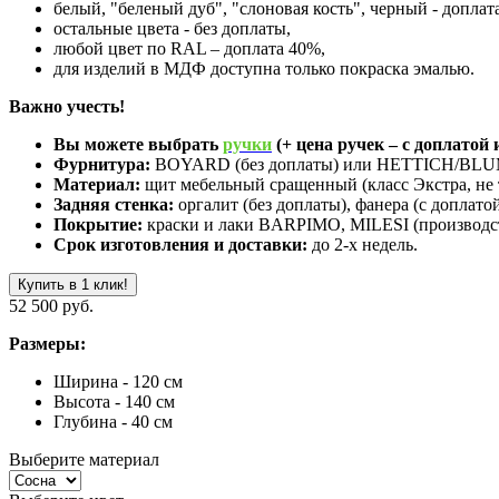
белый, "беленый дуб", "слоновая кость", черный - доплат
остальные цвета - без доплаты,
любой цвет по RAL – доплата 40%,
для изделий в МДФ доступна только покраска эмалью.
Важно учесть!
Вы можете выбрать
ручки
(+ цена ручек – с доплатой и
Фурнитура:
BOYARD (без доплаты) или HETTICH/BLUM 
Материал:
щит мебельный сращенный (класс Экстра, не 
Задняя стенка:
оргалит (без доплаты), фанера (с доплатой
Покрытие:
краски и лаки BARPIMO, MILESI (производст
Срок изготовления и доставки:
до 2-х недель.
Купить в 1 клик!
52 500 руб.
Размеры:
Ширина - 120 см
Высота - 140 см
Глубина - 40 см
Выберите материал