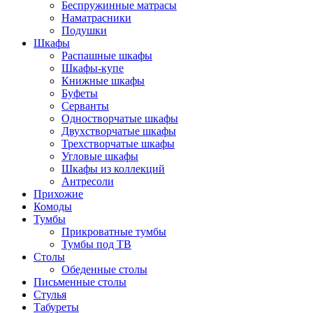
Беспружинные матрасы
Наматрасники
Подушки
Шкафы
Распашные шкафы
Шкафы-купе
Книжные шкафы
Буфеты
Серванты
Одностворчатые шкафы
Двухстворчатые шкафы
Трехстворчатые шкафы
Угловые шкафы
Шкафы из коллекций
Антресоли
Прихожие
Комоды
Тумбы
Прикроватные тумбы
Тумбы под ТВ
Столы
Обеденные столы
Письменные столы
Стулья
Табуреты