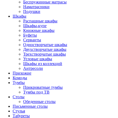
Беспружинные матрасы
Наматрасники
Подушки
Шкафы
Распашные шкафы
Шкафы-купе
Книжные шкафы
Буфеты
Серванты
Одностворчатые шкафы
Двухстворчатые шкафы
Трехстворчатые шкафы
Угловые шкафы
Шкафы из коллекций
Антресоли
Прихожие
Комоды
Тумбы
Прикроватные тумбы
Тумбы под ТВ
Столы
Обеденные столы
Письменные столы
Стулья
Табуреты