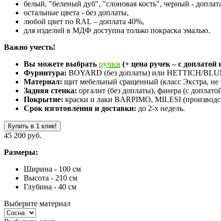
белый, "беленый дуб", "слоновая кость", черный - доплат
остальные цвета - без доплаты,
любой цвет по RAL – доплата 40%,
для изделий в МДФ доступна только покраска эмалью.
Важно учесть!
Вы можете выбрать
ручки
(+ цена ручек – с доплатой и
Фурнитура:
BOYARD (без доплаты) или HETTICH/BLUM 
Материал:
щит мебельный сращенный (класс Экстра, не 
Задняя стенка:
оргалит (без доплаты), фанера (с доплатой
Покрытие:
краски и лаки BARPIMO, MILESI (производст
Срок изготовления и доставки:
до 2-х недель.
Купить в 1 клик!
45 200 руб.
Размеры:
Ширина - 100 см
Высота - 210 см
Глубина - 40 см
Выберите материал