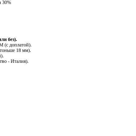
а 30%
ли без).
(с доплатой).
тоньше 18 мм).
).
во - Италия).