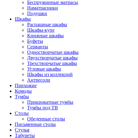
Беспружинные матрасы
Наматрасники
Подушки
Шкафы
Распашные шкафы
Шкафы-купе
Книжные шкафы
Буфеты
Серванты
Одностворчатые шкафы
Двухстворчатые шкафы
Трехстворчатые шкафы
Угловые шкафы
Шкафы из коллекций
Антресоли
Прихожие
Комоды
Тумбы
Прикроватные тумбы
Тумбы под ТВ
Столы
Обеденные столы
Письменные столы
Стулья
Табуреты