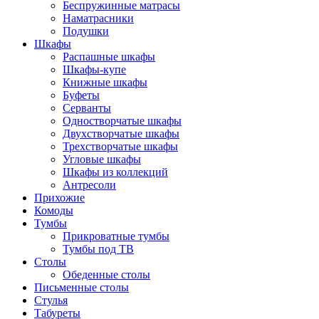
Беспружинные матрасы
Наматрасники
Подушки
Шкафы
Распашные шкафы
Шкафы-купе
Книжные шкафы
Буфеты
Серванты
Одностворчатые шкафы
Двухстворчатые шкафы
Трехстворчатые шкафы
Угловые шкафы
Шкафы из коллекций
Антресоли
Прихожие
Комоды
Тумбы
Прикроватные тумбы
Тумбы под ТВ
Столы
Обеденные столы
Письменные столы
Стулья
Табуреты