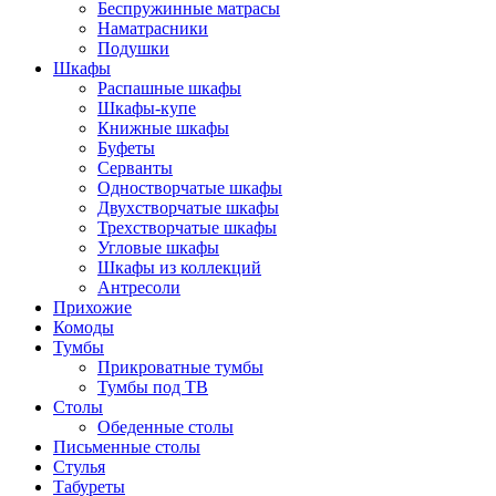
Беспружинные матрасы
Наматрасники
Подушки
Шкафы
Распашные шкафы
Шкафы-купе
Книжные шкафы
Буфеты
Серванты
Одностворчатые шкафы
Двухстворчатые шкафы
Трехстворчатые шкафы
Угловые шкафы
Шкафы из коллекций
Антресоли
Прихожие
Комоды
Тумбы
Прикроватные тумбы
Тумбы под ТВ
Столы
Обеденные столы
Письменные столы
Стулья
Табуреты