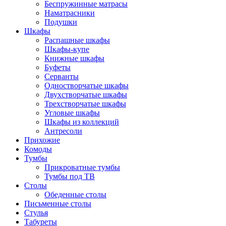
Беспружинные матрасы
Наматрасники
Подушки
Шкафы
Распашные шкафы
Шкафы-купе
Книжные шкафы
Буфеты
Серванты
Одностворчатые шкафы
Двухстворчатые шкафы
Трехстворчатые шкафы
Угловые шкафы
Шкафы из коллекций
Антресоли
Прихожие
Комоды
Тумбы
Прикроватные тумбы
Тумбы под ТВ
Столы
Обеденные столы
Письменные столы
Стулья
Табуреты