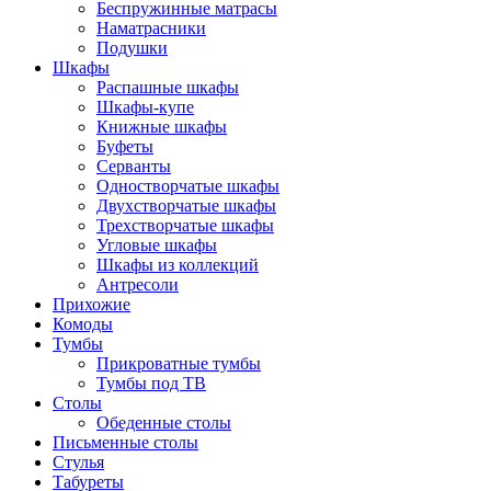
Беспружинные матрасы
Наматрасники
Подушки
Шкафы
Распашные шкафы
Шкафы-купе
Книжные шкафы
Буфеты
Серванты
Одностворчатые шкафы
Двухстворчатые шкафы
Трехстворчатые шкафы
Угловые шкафы
Шкафы из коллекций
Антресоли
Прихожие
Комоды
Тумбы
Прикроватные тумбы
Тумбы под ТВ
Столы
Обеденные столы
Письменные столы
Стулья
Табуреты