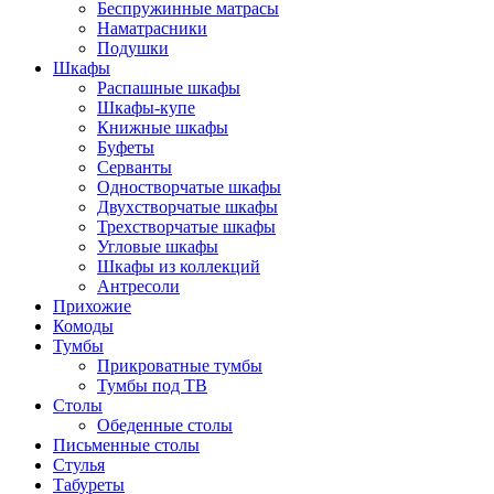
Беспружинные матрасы
Наматрасники
Подушки
Шкафы
Распашные шкафы
Шкафы-купе
Книжные шкафы
Буфеты
Серванты
Одностворчатые шкафы
Двухстворчатые шкафы
Трехстворчатые шкафы
Угловые шкафы
Шкафы из коллекций
Антресоли
Прихожие
Комоды
Тумбы
Прикроватные тумбы
Тумбы под ТВ
Столы
Обеденные столы
Письменные столы
Стулья
Табуреты