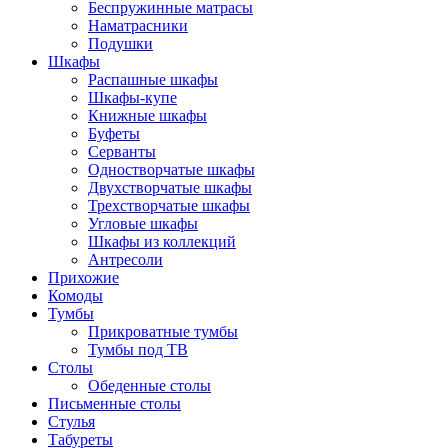
Беспружинные матрасы
Наматрасники
Подушки
Шкафы
Распашные шкафы
Шкафы-купе
Книжные шкафы
Буфеты
Серванты
Одностворчатые шкафы
Двухстворчатые шкафы
Трехстворчатые шкафы
Угловые шкафы
Шкафы из коллекций
Антресоли
Прихожие
Комоды
Тумбы
Прикроватные тумбы
Тумбы под ТВ
Столы
Обеденные столы
Письменные столы
Стулья
Табуреты