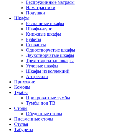
Беспружинные матрасы
Наматрасники
Подушки
Шкафы
Распашные шкафы
Шкафы-купе
Книжные шкафы
Буфеты
Серванты
Одностворчатые шкафы
Двухстворчатые шкафы
Трехстворчатые шкафы
Угловые шкафы
Шкафы из коллекций
Антресоли
Прихожие
Комоды
Тумбы
Прикроватные тумбы
Тумбы под ТВ
Столы
Обеденные столы
Письменные столы
Стулья
Табуреты