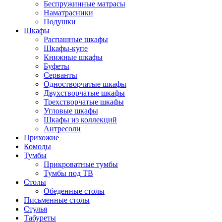
Беспружинные матрасы
Наматрасники
Подушки
Шкафы
Распашные шкафы
Шкафы-купе
Книжные шкафы
Буфеты
Серванты
Одностворчатые шкафы
Двухстворчатые шкафы
Трехстворчатые шкафы
Угловые шкафы
Шкафы из коллекций
Антресоли
Прихожие
Комоды
Тумбы
Прикроватные тумбы
Тумбы под ТВ
Столы
Обеденные столы
Письменные столы
Стулья
Табуреты