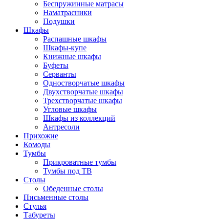
Беспружинные матрасы
Наматрасники
Подушки
Шкафы
Распашные шкафы
Шкафы-купе
Книжные шкафы
Буфеты
Серванты
Одностворчатые шкафы
Двухстворчатые шкафы
Трехстворчатые шкафы
Угловые шкафы
Шкафы из коллекций
Антресоли
Прихожие
Комоды
Тумбы
Прикроватные тумбы
Тумбы под ТВ
Столы
Обеденные столы
Письменные столы
Стулья
Табуреты