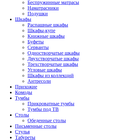
Беспружинные матрасы
Наматрасники
Подушки
Шкафы
Распашные шкафы
Шкафы-купе
Книжные шкафы
Буфеты
Серванты
Одностворчатые шкафы
Двухстворчатые шкафы
Трехстворчатые шкафы
Угловые шкафы
Шкафы из коллекций
Антресоли
Прихожие
Комоды
Тумбы
Прикроватные тумбы
Тумбы под ТВ
Столы
Обеденные столы
Письменные столы
Стулья
Табуреты